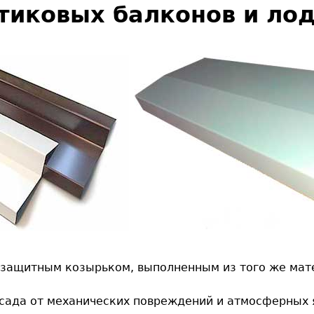
тиковых балконов и ло
защитным козырьком, выполненным из того же матер
да от механических повреждений и атмосферных я