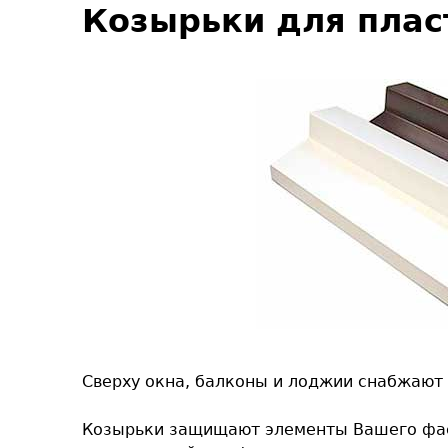
В
Козырьки для плас
ы
з
д
е
с
ь
Сверху окна, балконы и лоджии снабжают 
Козырьки защищают элементы Вашего фаса