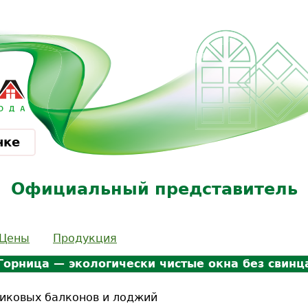
Jump to navigation
нке
Официальный представитель
Цены
Продукция
Горница — экологически чистые окна без свинц
иковых балконов и лоджий